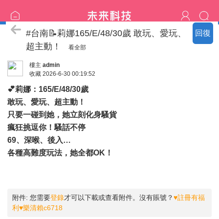
♡樂清家技術服務區♡
#台南📝莉娜165/E/48/30歲 敢玩、愛玩、
回復
超主動！
看全部
樓主
admin
收藏
2026-6-30 00:19:52
💕莉娜：165/E/48/30歲
敢玩、愛玩、超主動！
只要一碰到她，她立刻化身騷貨
瘋狂挑逗你！騷話不停
69、深喉、後入…
各種高難度玩法，她全都OK！
附件:
您需要
登錄
才可以下載或查看附件。沒有賬號？
♥註冊有福
利♥樂清賴c6718