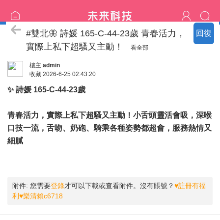
♡樂清家短髮妹專區♡
#雙北🦋 詩媛 165-C-44-23歲 青春活力，
回復
實際上私下超騷又主動！
看全部
樓主
admin
收藏
2026-6-25 02:43:20
✨ 詩媛 165-C-44-23歲
青春活力，實際上私下超騷又主動！小舌頭靈活會吸，深喉
口技一流，舌吻、奶砲、騎乘各種姿勢都超會，服務熱情又
細膩
附件:
您需要
登錄
才可以下載或查看附件。沒有賬號？
♥註冊有福
利♥樂清賴c6718