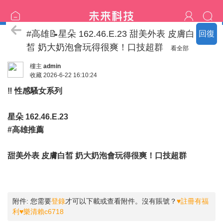
♡樂清家大奶妹專區♡
#高雄📝星朵 162.46.E.23 甜美外表 皮膚白
回復
皙 奶大奶泡會玩得很爽！口技超群
看全部
樓主
admin
收藏
2026-6-22 16:10:24
‼️ 性感騷女系列
星朵 162.46.E.23
#高雄推薦
甜美外表 皮膚白皙 奶大奶泡會玩得很爽！口技超群
附件:
您需要
登錄
才可以下載或查看附件。沒有賬號？
♥註冊有福
利♥樂清賴c6718