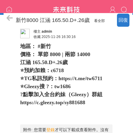
❤樂清家明碼標價專區❤
新竹8000 江涵 165.50.D+.26歲
回復
看全部
樓主
admin
收藏
2025-11-26 16:30:16
地區： #新竹
價格： 單節 8000 | 兩節 14000
江涵 165.50.D+.26歲
⭐️預約加賴：c6718
⭐️TG私訊預約：
https://t.me/tw6711
⭐️Gleezy搜 ?：tw1686
?點擊加入全台約妹（Gleezy）群組
https://c.gleezy.top/sy881688
附件:
您需要
登錄
才可以下載或查看附件。沒有