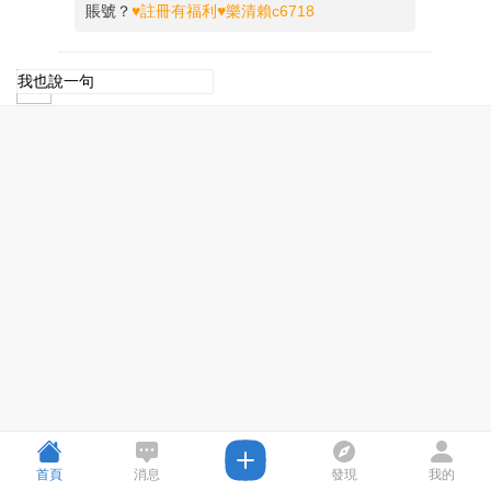
賬號？
♥註冊有福利♥樂清賴c6718
首頁
消息
發現
我的