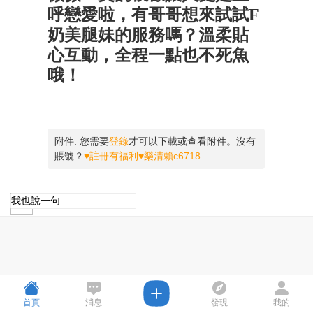
呼戀愛啦，有哥哥想來試試F
奶美腿妹的服務嗎？溫柔貼
心互動，全程一點也不死魚
哦！
附件:
您需要
登錄
才可以下載或查看附件。沒有
賬號？
♥註冊有福利♥樂清賴c6718
首頁
消息
發現
我的