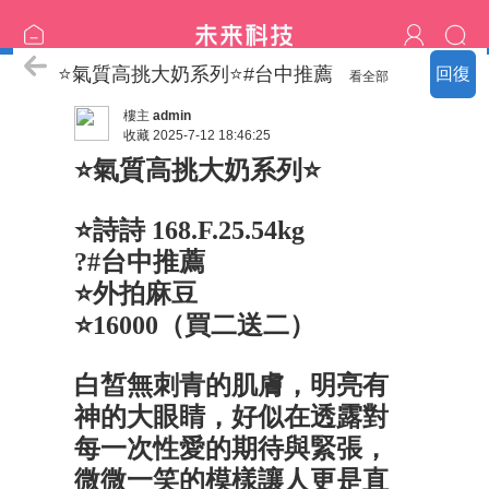
中部♡台中-彰化外送♡
⭐氣質高挑大奶系列⭐#台中推薦
回復
看全部
樓主
admin
收藏
2025-7-12 18:46:25
⭐氣質高挑大奶系列⭐
⭐詩詩 168.F.25.54kg
?#台中推薦
⭐外拍麻豆
⭐16000（買二送二）
白皙無刺青的肌膚，明亮有
神的大眼睛，好似在透露對
每一次性愛的期待與緊張，
微微一笑的模樣讓人更是直