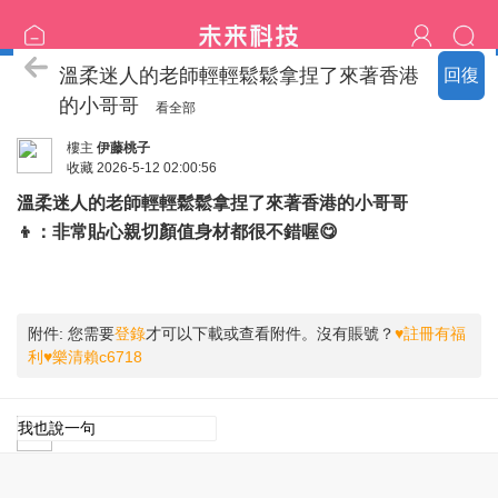
体験談 | 顧客の声
溫柔迷人的老師輕輕鬆鬆拿捏了來著香港
回復
的小哥哥
看全部
樓主
伊藤桃子
收藏
2026-5-12 02:00:56
溫柔迷人的老師輕輕鬆鬆拿捏了來著香港的小哥哥
👦：非常貼心親切顏值身材都很不錯喔😋
附件:
您需要
登錄
才可以下載或查看附件。沒有賬號？
♥註冊有福
利♥樂清賴c6718