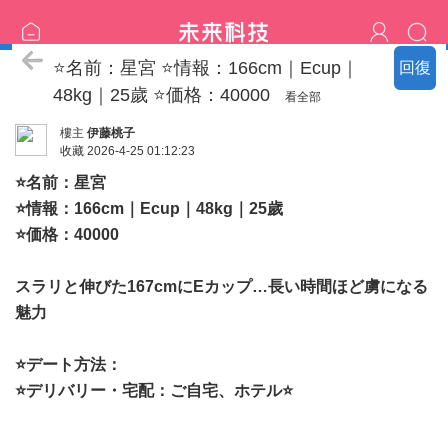
伊藤桃子日本-大阪|出勤一覽
⭐名前：星宮 ⭐情報：166cm｜Ecup｜
回復
48kg｜25歲 ⭐価格：40000
看全部
樓主
伊藤桃子
收藏
2026-4-25 01:12:23
⭐名前：星宮
⭐情報：166cm｜Ecup｜48kg｜25歲
⭐価格：40000
スラリと伸びた167cmにEカップ…長い時間ほど虜になる
魅力
⭐デート方法：
⭐デリバリー・宅配：ご自宅、ホテル⭐