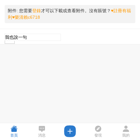
附件:
您需要
登錄
才可以下載或查看附件。沒有賬號？
♥註冊有福
利♥樂清賴c6718
首頁
消息
發現
我的