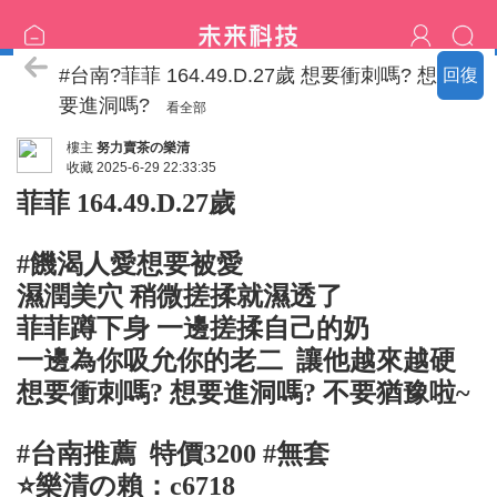
♡樂清家技術服務區♡
#台南?菲菲 164.49.D.27歲 想要衝刺嗎? 想
回復
要進洞嗎?
看全部
樓主
努力賣茶の樂清
收藏
2025-6-29 22:33:35
菲菲 164.49.D.27歲
#饑渴人愛想要被愛
濕潤美穴 稍微搓揉就濕透了
菲菲蹲下身 一邊搓揉自己的奶
一邊為你吸允你的老二 讓他越來越硬
想要衝刺嗎? 想要進洞嗎? 不要猶豫啦~
#台南推薦 特價3200 #無套
⭐️樂清の賴：c6718