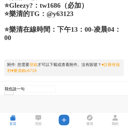
⭐️Gleezy?：tw1686（必加）
⭐️樂清的TG：@y63123
⭐️樂清在線時間：下午13：00-凌晨04：
00
附件:
您需要
登錄
才可以下載或查看附件。沒有賬號？
♥註冊有福
利♥樂清賴c6718
首頁
消息
發現
我的