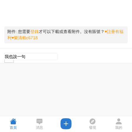
附件:
您需要
登錄
才可以下載或查看附件。沒有賬號？
♥註冊有福
利♥樂清賴c6718
首頁
消息
發現
我的