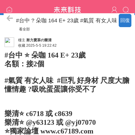
♡樂清家短髮妹專區♡
#台中 ? 朵咖 164 E+ 23歲 #氣質 有女人味
回復
看全部
樓主
努力賣茶の樂清
收藏
2025-5-5 19:22:42
#台中 ⭐ 朵咖 164 E+ 23歲
名額：接2個
#氣質 有女人味 #巨乳 好身材 尺度大膽
懂情趣 ?吸吮蛋蛋讓你受不了
樂清⭐ c6718 或 c8639
樂清⭐ @y63123 或 @yj07070
⭐獨家論壇
www.c67189.com