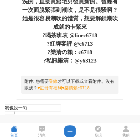
洗的，直接買給宅男後買新的。曾經有
一次面脫緊張到潮吹，是不是很騷啊？
她是很容易潮吹的體質，想要解鎖潮吹
成就的卡緊來
?喝茶班表 @linec6718
?紅牌客評 @c6713
?樂清の賴：c6718
?私訊樂清：@y63123
附件:
您需要
登錄
才可以下載或查看附件。沒有
賬號？
♥註冊有福利♥樂清賴c6718
首頁
消息
發現
我的