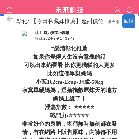
中部♡台中-彰化外送♡
彰化~【今日私藏妹推薦】超甜價位
回復
看全部
樓主
努力賣茶の樂清
收藏
2024-9-9 17:39:49
#樂清彰化推薦
如果你覺得人生沒有意義的話
可以出來約看看 比你更糟糕的人更多
比如這個單親媽媽
小葉162cm-Ecup-34歲-50kg
寂寞單親媽媽，淫蕩指數屌炸天的地方
媽媽上線了！
淫蕩指數： ⭐️⭐️⭐️⭐️⭐️
戰鬥力:⭐️⭐️⭐️⭐️⭐️
非常好色的身體，堪稱無時無刻都在發
情，有在網路上販售原味，內褲都不用